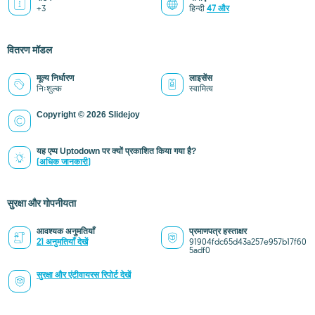
+3
हिन्दी
47 और
वितरण मॉडल
मूल्य निर्धारण
लाइसेंस
निःशुल्क
स्वामित्व
Copyright © 2026 Slidejoy
यह एप्प Uptodown पर क्यों प्रकाशित किया गया है?
(अधिक जानकारी)
सुरक्षा और गोपनीयता
आवश्यक अनुमतियाँ
प्रमाणपत्र हस्ताक्षर
21 अनुमतियाँ देखें
91904fdc65d43a257e957b17f60
5adf0
सुरक्षा और एंटीवायरस रिपोर्ट देखें