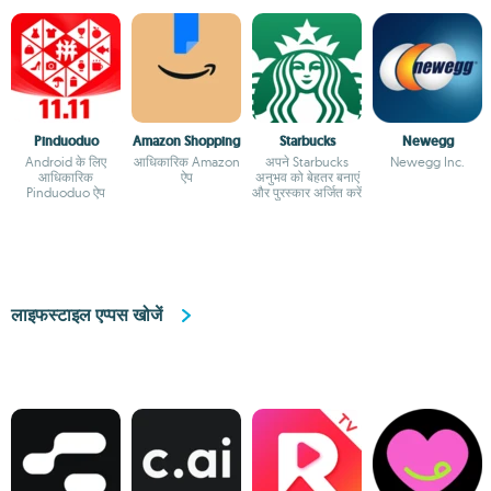
Pinduoduo
Amazon Shopping
Starbucks
Newegg
Android के लिए
आधिकारिक Amazon
अपने Starbucks
Newegg Inc.
आधिकारिक
ऐप
अनुभव को बेहतर बनाएं
Pinduoduo ऐप
और पुरस्कार अर्जित करें
लाइफस्टाइल एप्पस खोजें