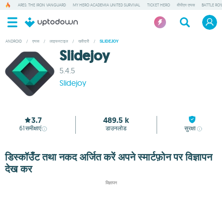
ARES: THE IRON VANGUARD
MY HERO ACADEMIA UNITED SURVIVAL
TICKET HERO
वीपीएन एप्पस
BATTLE RO
ANDROID
/
एप्पस
/
लाइफस्टाइल
/
खरीदारी
/
SLIDEJOY
Slidejoy
5.4.5
Slidejoy
3.7
489.5 k
61
समीक्षाएं
डाउनलोड
सुरक्षा
डिस्कॉउँट तथा नकद अर्जित करें अपने स्मार्टफ़ोन पर विज्ञापन
देख कर
विज्ञापन