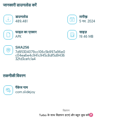
जानकारी डाउनलोड करें
डाउनलोड
तारीख़
489,481
5 नव. 2024
फाइल का प्रकार
साइज़
APK
19.46 MB
SHA256
7d95304079cc106c5b997a96e0
c04ea6e4c941c945c8df5d9436
32fd3cefc1a4
तकनीकी विवरण
पैकेज नाम
com.slidejoy
विज्ञापन
Turbo के साथ विज्ञापन हटाएं और बहुत कुछ करें